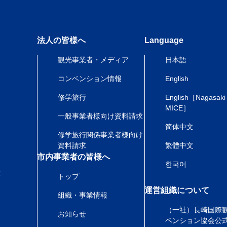
法人の皆様へ
Language
観光事業者・メディア
日本語
コンベンション情報
English
修学旅行
English［Nagasaki
MICE］
一般事業者様向け資料請求
简体中文
修学旅行関係事業者様向け
資料請求
繁體中文
市内事業者の皆様へ
한국어
産
トップ
運営組織について
組織・事業情報
（一社）長崎国際
お知らせ
ベンション協会公