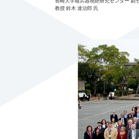
長崎大学核兵器廃絶研究センター 副
教授 鈴木 達治郎 氏