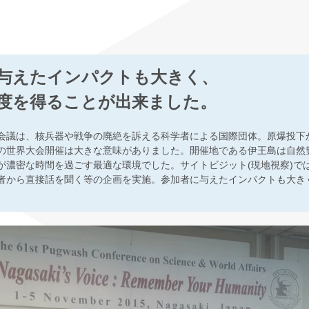
与えたインパクトも大きく、
度を得ることが出来ました。
会議は、核兵器や戦争の廃絶を訴える科学者による国際団体。原爆投下から
の世界大会開催は大きな意味がありました。開催地である伊王島は自然
が濃密な時間を過ごす最適な環境でした。サイトビジット(現地視察)で
者から直接話を聞く等の企画を実施。参加者に与えたインパクトも大き