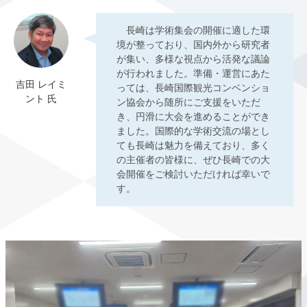
長崎は学術集会の開催に適した環
境が整っており、国内外から研究者
が集い、多様な視点から活発な議論
が行われました。準備・運営にあた
吉田 レイミ
っては、長崎国際観光コンベンショ
ント 氏
ン協会から随所にご支援をいただ
き、円滑に大会を進めることができ
ました。国際的な学術交流の場とし
ても長崎は魅力を備えており、多く
の主催者の皆様に、ぜひ長崎での大
会開催をご検討いただければ幸いで
す。