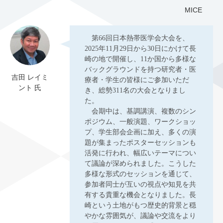
MICE
第66回日本熱帯医学会大会を、
2025年11月29日から30日にかけて長
崎の地で開催し、11か国から多様な
バックグラウンドを持つ研究者・医
吉田 レイミ
療者・学生の皆様にご参加いただ
ント 氏
き、総勢311名の大会となりまし
た。
会期中は、基調講演、複数のシン
ポジウム、一般演題、ワークショッ
プ、学生部会企画に加え、多くの演
題が集まったポスターセッションも
活発に行われ、幅広いテーマについ
て議論が深められました。こうした
多様な形式のセッションを通じて、
参加者同士が互いの視点や知見を共
有する貴重な機会となりました。長
崎という土地がもつ歴史的背景と穏
やかな雰囲気が、議論や交流をより