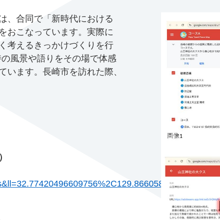
は、合同で「新時代における
をおこなっています。実際に
く考えるきっかけづくりを行
爆当時の風景や語りをその場で体感
ています。長崎市を訪れた際、
）
js&ll=32.77420496609756%2C129.86605839999996&z=