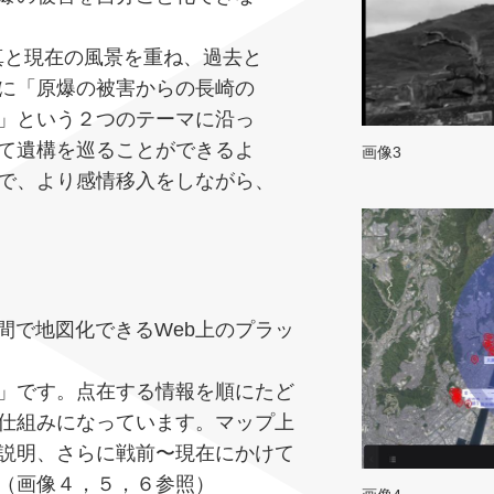
真と現在の風景を重ね、過去と
に「原爆の被害からの長崎の
」という２つのテーマに沿っ
て遺構を巡ることができるよ
画像3
で、より感情移入をしながら、
ル空間で地図化できるWeb上のプラッ
」です。点在する情報を順にたど
仕組みになっています。マップ上
説明、さらに戦前〜現在にかけて
（画像４，５，６参照）