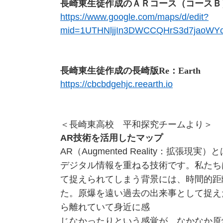
長崎東生徒作成のＡＲコース（コースＢ
https://www.google.com/maps/d/edit?
mid=1UTHNljjIn3DWCCQHrS3d7jaoWYc
長崎東生徒作成の長崎版Re：Earth
https://cbcbdgehjc.reearth.io
＜長崎東高校 平和探究チームより＞
AR技術を活用したマップ
AR（Augmented Reality：拡張
デジタル情報を重ねる技術です。私たち
て捉えられてしまう背景には、時間的距
た。原爆を遠い過去の出来事として捉え
ら離れていて身近に感
じなかったりという感覚が、なかなか原