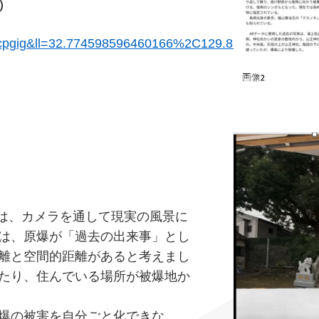
）
pgig&ll=32.774598596460166%2C129.86180345&z=1
現実）とは、カメラを通して現実の風景に
は、原爆が「過去の出来事」とし
離と空間的距離があると考えまし
たり、住んでいる場所が被爆地か
爆の被害を自分ごと化できな