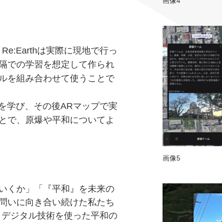
画像4
e:Earthは実際に現地で行っ
隔での学習を想定して作られ
ルを組み合わせて使うことで
歴史を学び、その後ARマップで実
とで、原爆や平和についてよ
画像5
いくか」「『平和』を未来の
問いに向き合い続けた私たち
というデジタル技術を使った平和の