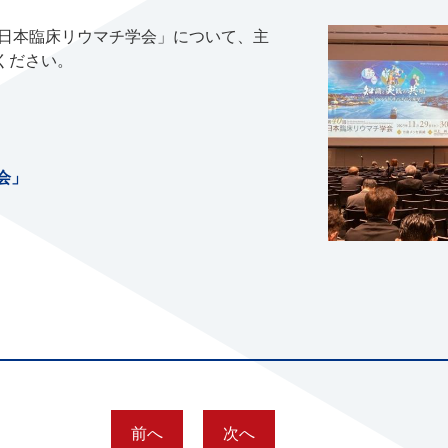
回日本臨床リウマチ学会」について、主
ください。
会」
前へ
次へ