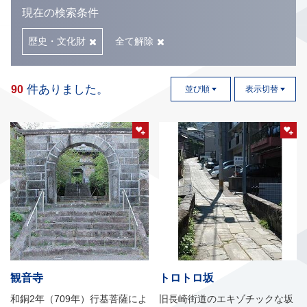
現在の検索条件
歴史・文化財
全て解除
件ありました。
90
並び順
表示切替
観音寺
トロトロ坂
和銅2年（709年）行基菩薩によ
旧長崎街道のエキゾチックな坂