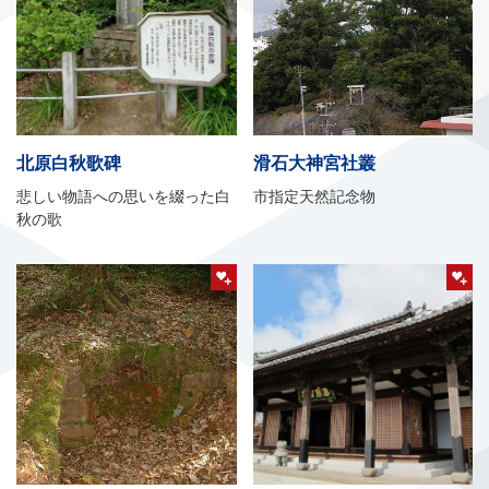
北原白秋歌碑
滑石大神宮社叢
悲しい物語への思いを綴った白
市指定天然記念物
秋の歌