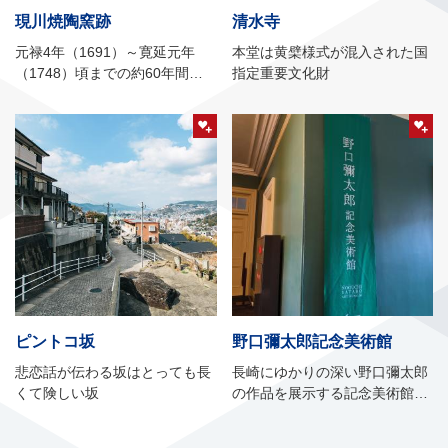
現川焼陶窯跡
清水寺
元禄4年（1691）～寛延元年
本堂は黄檗様式が混入された国
（1748）頃までの約60年間、
指定重要文化財
焼き継がれた現川焼の陶器窯の
一つ
ピントコ坂
野口彌太郎記念美術館
悲恋話が伝わる坂はとっても長
長崎にゆかりの深い野口彌太郎
くて険しい坂
の作品を展示する記念美術館
【旧長崎英国領事館 本館2階】