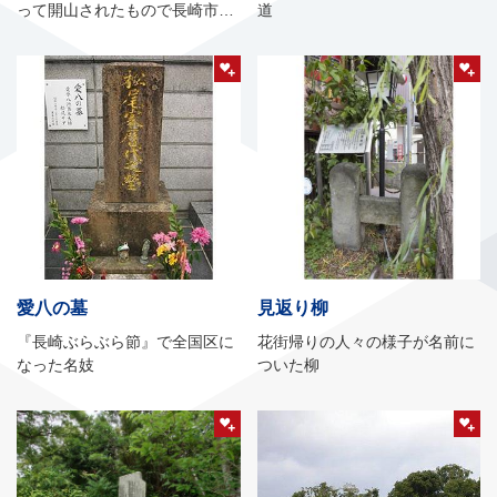
って開山されたもので長崎市周
道
辺の最古の寺院であるといわれ
ています。
愛八の墓
見返り柳
『長崎ぶらぶら節』で全国区に
花街帰りの人々の様子が名前に
なった名妓
ついた柳