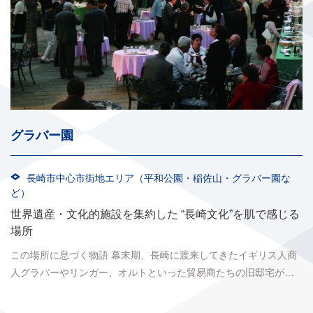
グラバー園
長崎市中心市街地エリア（平和公園・稲佐山・グラバー園な
ど）
世界遺産・文化的施設を集約した “長崎文化”を肌で感じる
場所
この場所に息づく物語 幕末期、長崎に渡来してきたイギリス人商
人グラバーやリンガー、オルトといった貿易商たちの旧邸宅が残
されており、さらに市内に残されていた歴史的建造物も...