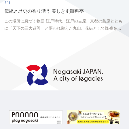
ど）
伝統と歴史の香り漂う 美しき史跡料亭
この場所に息づく物語 江戸時代、江戸の吉原、京都の島原ととも
に「天下の三大遊郭」と謳われ栄えた丸山。花街として隆盛を極
めたこの区域は、華やかさと荘厳な雰囲気を併せ持ち、足を...