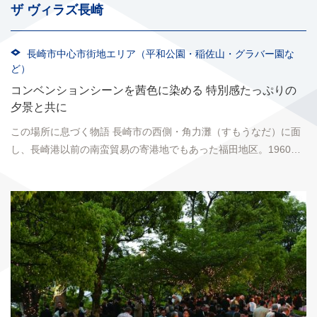
ザ ヴィラズ長崎
長崎市中心市街地エリア（平和公園・稲佐山・グラバー園な
ど）
コンベンションシーンを茜色に染める 特別感たっぷりの
夕景と共に
この場所に息づく物語 長崎市の西側・角力灘（すもうなだ）に面
し、長崎港以前の南蛮貿易の寄港地でもあった福田地区。1960年
代は通称&ldquo;福田の遊園地&rdquo;で...