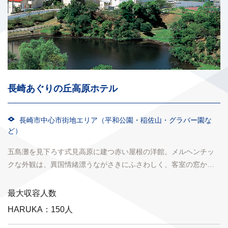
長崎あぐりの丘高原ホテル
長崎市中心市街地エリア（平和公園・稲佐山・グラバー園な
ど）
五島灘を見下ろす式見高原に建つ赤い屋根の洋館。メルヘンチッ
クな外観は、異国情緒漂うながさきにふさわしく、客室の窓から
は、紺碧の海が一望でき、大浴 場は腰痛や肩こりに効果がある...
最大収容人数
HARUKA：150人