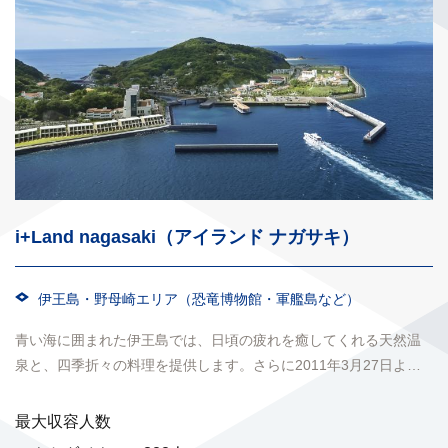
i+Land nagasaki（アイランド ナガサキ）
伊王島・野母崎エリア（恐竜博物館・軍艦島など）
青い海に囲まれた伊王島では、日頃の疲れを癒してくれる天然温
泉と、四季折々の料理を提供します。さらに2011年3月27日より
伊王島大橋開通で交通アクセスも選択可能になりました。...
最大収容人数