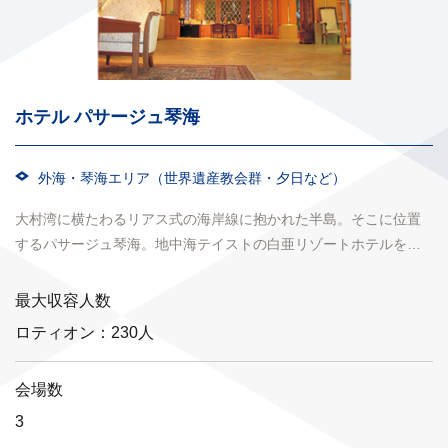
ホテル パサージュ琴海
外海・琴海エリア（世界遺産教会群・夕日など）
大村湾に横たわるリアス式の海岸線に抱かれた半島。そこに位置
するパサージュ琴海。地中海テイストの白亜リゾートホテルをは
じめ、ゴルフ場・テニスコートなどのリゾートスポーツからマリ...
最大収容人数
ロティオン：230人
会場数
3