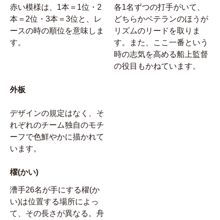
赤い模様は、1本＝1位・2
各1名ずつの打手がいて、
本＝2位・3本＝3位と、レ
どちらかベテランのほうが
ースの時の順位を意味しま
リズムのリードを取りま
す。
す。また、ここ一番という
時の志気を高める船上監督
の役目もかねています。
外板
デザインの規定はなく、そ
れぞれのチーム独自のモチ
ーフで色鮮やかに描かれて
います。
櫂(かい)
漕手26名が手にする櫂(か
い)は位置する場所によっ
て、その長さが異なる。舟