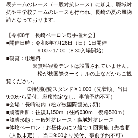
表チームのレース（一般対抗レース）に加え、職域対
抗や中学校チームのレースも行われ、長崎の夏の風物
詩となっております。
【令和8年 長崎ペーロン選手権大会】
■開催日時：令和8年7月26日（日）1日開催
9:00～17:00（8:30入場開始）
■観覧：①無料
※無料観覧テントは設置されていません。
松が枝国際ターミナルの上などからご観
覧ください。
➁特別観覧スタンド￥1,000（先着順、当日
9:00から受付、座席指定なし、事前予約不可）
■会場：長崎港内（松が枝国際観光ふ頭）
■競漕距離：往復1,150ｍ（往路630ｍ 復路520ｍ）
■競漕形態：一般対抗レース・職域対抗レース
■体験ペーロン：お昼休みに２艘で１回実施（先着順
（人数未定）、当日9:00より受付、事前予約不可）