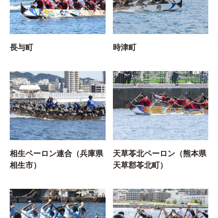
長与町
時津町
相生ペーロン連合（兵庫県
天草苓北ペーロン（熊本県
相生市）
天草郡苓北町）