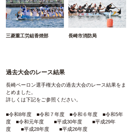
三菱重工労組香焼部
長崎市消防局
過去大会のレース結果
長崎ペーロン選手権大会の過去大会のレース結果をま
とめました。
詳しくは下記をご参照ください。
■令和8年度
■
令和７年度
■
令和６年度
■
令和5年
度
■
令和元年度
■
平成30年度
■
平成29年
度
■
平成28年度
■
平成26年度