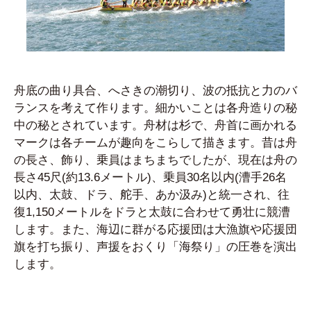
舟底の曲り具合、へさきの潮切り、波の抵抗と力のバ
ランスを考えて作ります。細かいことは各舟造りの秘
中の秘とされています。舟材は杉で、舟首に画かれる
マークは各チームが趣向をこらして描きます。昔は舟
の長さ、飾り、乗員はまちまちでしたが、現在は舟の
長さ45尺(約13.6メートル)、乗員30名以内(漕手26名
以内、太鼓、ドラ、舵手、あか汲み)と統一され、往
復1,150メートルをドラと太鼓に合わせて勇壮に競漕
します。また、海辺に群がる応援団は大漁旗や応援団
旗を打ち振り、声援をおくり「海祭り」の圧巻を演出
します。