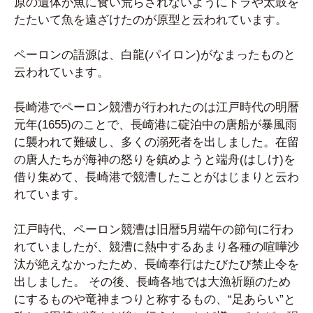
原の遺体が魚に食い荒らされないようにドラや太鼓を
たたいて魚を遠ざけたのが原型と云われています。
ペーロンの語源は、白龍(パイロン)がなまったものと
云われています。
長崎港でペーロン競漕が行われたのは江戸時代の明暦
元年(1655)のことで、長崎港に碇泊中の唐船が暴風雨
に襲われて難破し、多くの溺死者を出しました。在留
の唐人たちが海神の怒りを鎮めようと端舟(はしけ)を
借り集めて、長崎港で競漕したことがはじまりと云わ
れています。
江戸時代、ペーロン競漕は旧暦5月端午の節句に行わ
れていましたが、競漕に熱中するあまり各種の喧嘩沙
汰が絶えなかったため、長崎奉行はたびたび禁止令を
出しました。 その後、長崎各地では大漁祈願のため
にするものや竜神まつりと称するもの、“足あらい”と