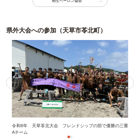
相生ペーロン協会
県外大会への参加（天草市苓北町）
令和8年 天草苓北大会 フレンドシップの部で優勝の三重
令
Aチーム