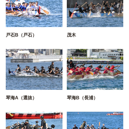
戸石B（戸石）
茂木
琴海A（選抜）
琴海B（長浦）