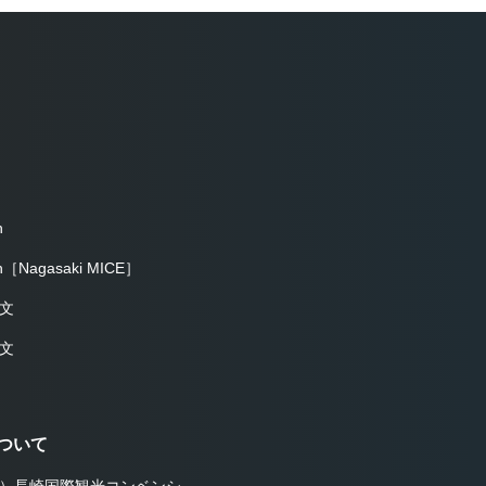
h
sh［Nagasaki MICE］
文
文
ついて