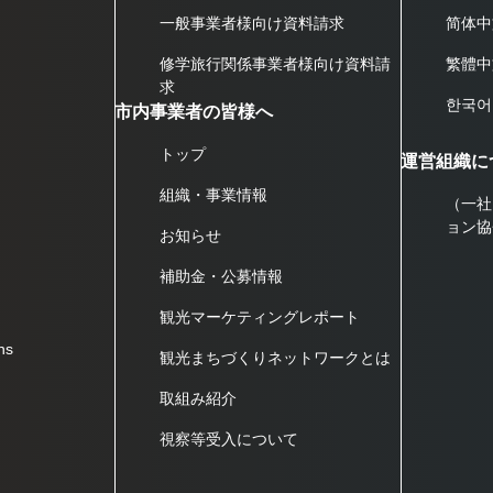
一般事業者様向け資料請求
简体中
修学旅行関係事業者様向け資料請
繁體中
求
한국어
市内事業者の皆様へ
トップ
運営組織に
組織・事業情報
（一社
ョン協
お知らせ
補助金・公募情報
観光マーケティングレポート
ns
観光まちづくりネットワークとは
取組み紹介
視察等受入について