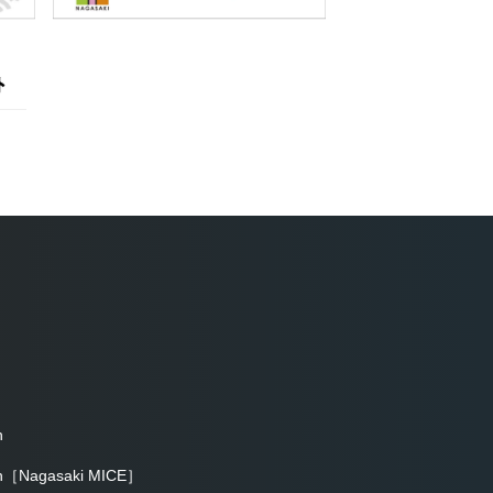
h
sh［Nagasaki MICE］