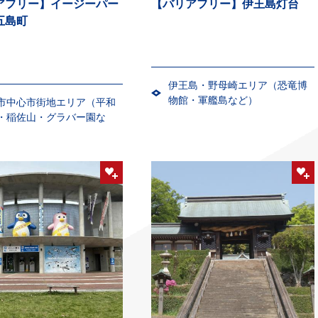
アフリー】イージーパー
【バリアフリー】伊王島灯台
五島町
伊王島・野母崎エリア（恐竜博
物館・軍艦島など）
市中心市街地エリア（平和
・稲佐山・グラバー園な