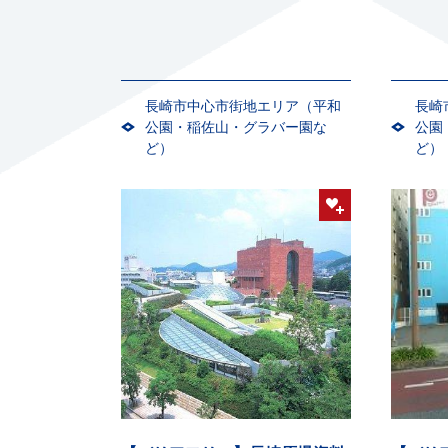
長崎市中心市街地エリア（平和
長崎
公園・稲佐山・グラバー園な
公園
ど）
ど）