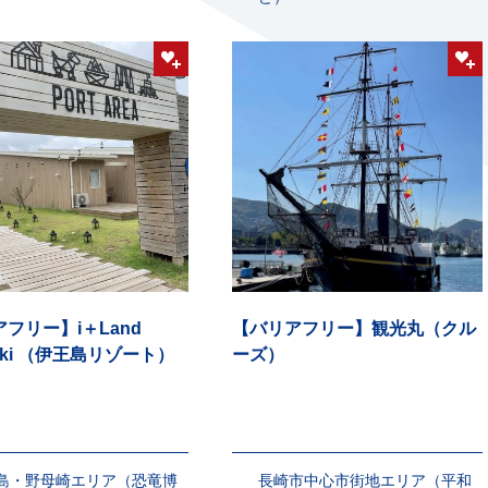
フリー】i＋Land
【バリアフリー】観光丸（クル
saki （伊王島リゾート）
ーズ）
島・野母崎エリア（恐竜博
長崎市中心市街地エリア（平和