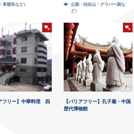
・軍艦島など）
公園・稲佐山・グラバー園な
ど）
アフリー】中華料理 四
【バリアフリー】孔子廟・中国
歴代博物館