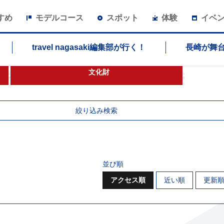
すめ
モデルコース
スポット
体験
イベ
travel nagasaki編集部が行く！
長崎が舞
文化財
バリアフリー
絞り込み検索
並び順
アクセス順
近い順
更新