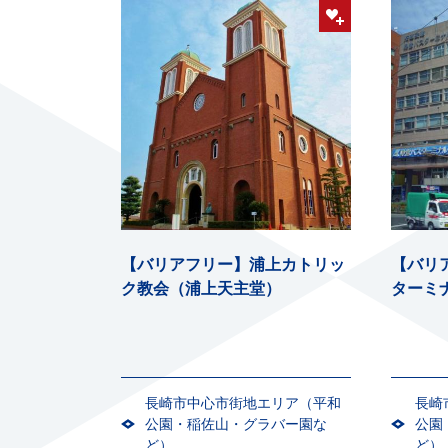
【バリアフリー】浦上カトリッ
【バリ
ク教会（浦上天主堂）
ターミ
長崎市中心市街地エリア（平和
長崎
公園・稲佐山・グラバー園な
公園
ど）
ど）