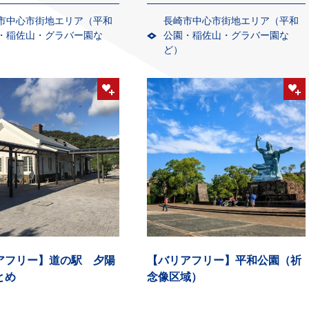
市中心市街地エリア（平和
長崎市中心市街地エリア（平和
・稲佐山・グラバー園な
公園・稲佐山・グラバー園な
ど）
アフリー】道の駅 夕陽
【バリアフリー】平和公園（祈
とめ
念像区域）