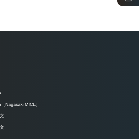
h
sh［Nagasaki MICE］
文
文