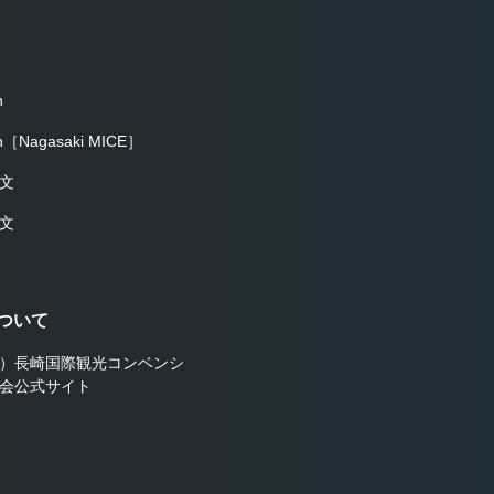
h
sh［Nagasaki MICE］
文
文
ついて
）長崎国際観光コンベンシ
会公式サイト