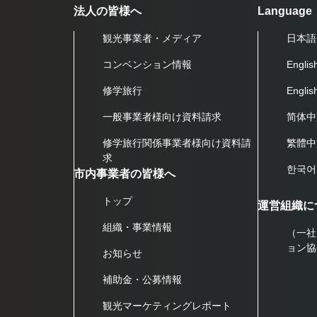
法人の皆様へ
Language
観光事業者・メディア
日本語
コンベンション情報
Englis
修学旅行
Engli
一般事業者様向け資料請求
简体中
修学旅行関係事業者様向け資料請
繁體中
求
한국어
市内事業者の皆様へ
トップ
運営組織に
組織・事業情報
（一社
ョン協
お知らせ
補助金・公募情報
観光マーケティングレポート