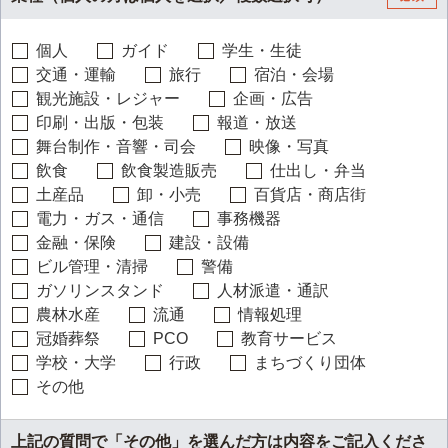
個人
ガイド
学生・生徒
交通・運輸
旅行
宿泊・会場
観光施設・レジャー
企画・広告
印刷・出版・包装
報道・放送
舞台制作・音響・司会
映像・写真
飲食
飲食製造販売
仕出し・弁当
土産品
卸・小売
百貨店・商店街
電力・ガス・通信
事務機器
金融・保険
建設・設備
ビル管理・清掃
警備
ガソリンスタンド
人材派遣・通訳
農林水産
流通
情報処理
冠婚葬祭
PCO
教育サービス
学校・大学
行政
まちづくり団体
その他
上記の質問で「その他」を選んだ方は内容をご記入くださ