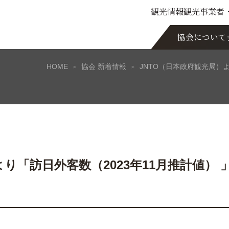
観光情報
観光事業者
協会について
HOME
協会 新着情報
JNTO（日本政府観光局）
より「訪日外客数（2023年11月推計値）