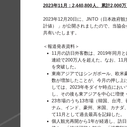
2023年11月：
2,440,800人、累計2,00
2023年12月20日に、JNTO（日本政府
計値） 」が公開されましたので、当協
共有いたします。
＜報道発表資料＞
11月の訪日外客数は、2019年同月とほ
連続で200万人を超えた。なお、11月まで
を突破した。
東南アジアではシンガポール、欧米
数が増加したことが、今月の押し上
しては、2023年冬ダイヤ時点にお
し、その後も東アジアを中心に増便
23市場のうち13市場（韓国、台湾
ナム、インド、豪州、米国、カナダ
て11月として過去最高を記録した。
個人観光再開から1年が経過し、訪