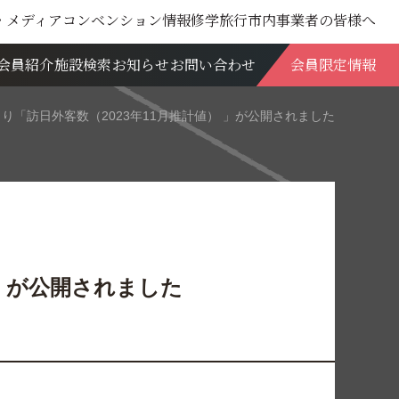
・メディア
コンベンション情報
修学旅行
市内事業者の皆様へ
会員紹介
施設検索
お知らせ
お問い合わせ
会員限定情報
より「訪日外客数（2023年11月推計値） 」が公開されました
 」が公開されました