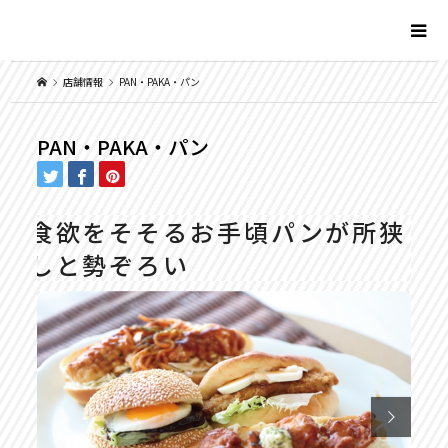
店舗情報
PAN・PAKA・パン
PAN・PAKA・パン
食欲をそそるお手頃パンが所狭
しと勢ぞろい

