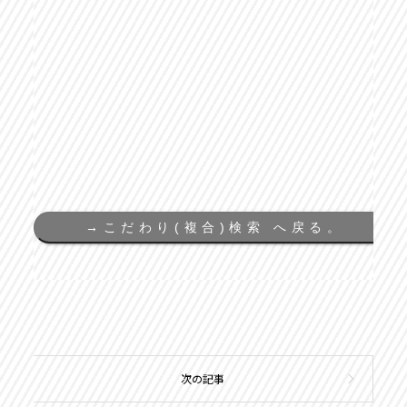
→
こだわり(複合)検索 へ戻る。