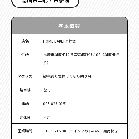
長崎市中心・市街地
基本情報
店名
HOME BAKERY 辻家
住所
長崎市銅座町12-5第5銅座ビル103（銅座町通
り）
アクセス
観光通り電停より徒歩約２分
駐車場
なし
電話
095-826-0151
定休日
不定
営業時間
11:00～15:00（テイクアウトのみ、完売終了）