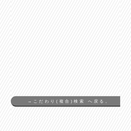
→
こだわり(複合)検索 へ戻る。