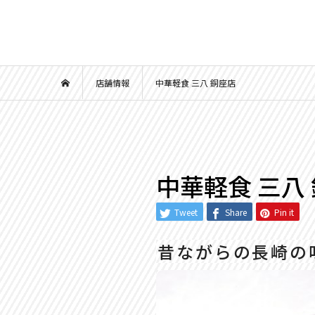
店舗情報
中華軽食 三八 銅座店
中華軽食 三八
Tweet
Share
Pin it
昔ながらの長崎の