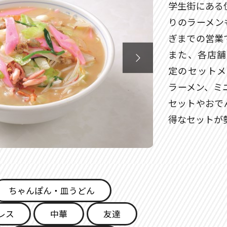
学生街にある
りのラーメン
ぎまでの営業
また、各店舗

定のセットメ
ラーメン、ミ
セットやおで
得なセットが
ちゃんぽん・皿うどん
レス
中華
友達