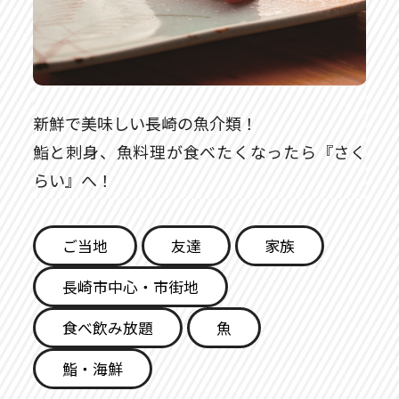
新鮮で美味しい長崎の魚介類！
鮨と刺身、魚料理が食べたくなったら『さく
らい』へ！
ご当地
友達
家族
長崎市中心・市街地
食べ飲み放題
魚
鮨・海鮮