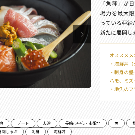
「魚種」が日
場力を最大限
っている亜紗
新たに展開し

オススメメ
・海鮮丼（
・刺身の盛
ハモ、ミズ
・地魚のフ
地
デート
友達
長崎市中心・市街地
魚
き刺しゃぶ
刺身
海鮮丼