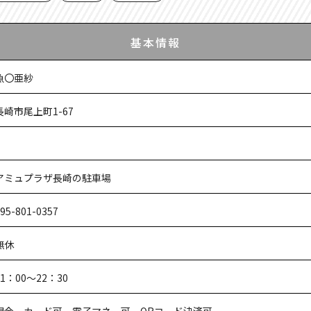
基本情報
魚〇亜紗
長崎市尾上町1-67
アミュプラザ長崎の駐車場
95-801-0357
無休
11：00～22：30