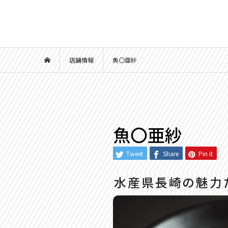
店舗情報
魚〇亜紗
魚〇亜紗
Tweet
Share
Pin it
水産県長崎の魅力