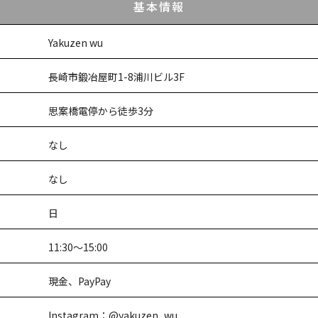
基本情報
Yakuzen wu
長崎市鍛冶屋町1-8浦川ビル3F
思案橋電停から徒歩3分
なし
なし
日
11:30～15:00
現金、PayPay
Instagram：
@yakuzen_wu