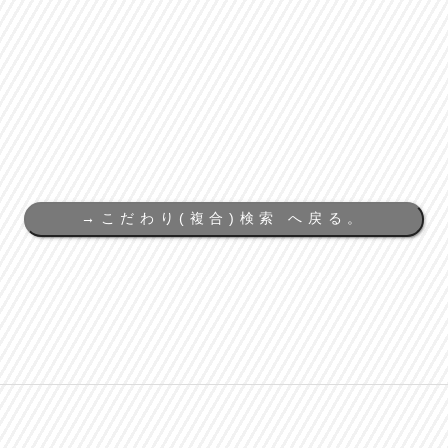
→
こだわり(複合)検索 へ戻る。