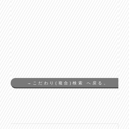
→
こだわり(複合)検索 へ戻る。