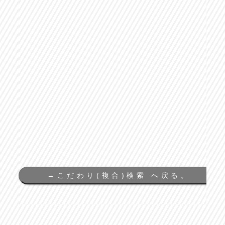
→
こだわり(複合)検索 へ戻る。