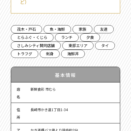
ど）
茂木・戸石
魚・海鮮
家族
友達
とらふぐ・くじら
ランチ
夕食
さしみシティ賛同店舗
東部エリア
タイ
トラフグ
刺身
海鮮丼
基本情報
店
新鮮食彩 市むら
名
住
長崎市かき道1丁目1-34
所
ア
かき道橋バス停より徒歩約2分