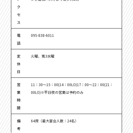
ク
セ
ス
電
095-838-6011
話
定
火曜、第3水曜
休
日
営
11：30～15：00(14：00LO)17：00～22：00(21：
業
00LO)※平日夜の営業は予約のみ
時
間
備
64席（最大宴会人数：24名）
考