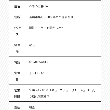
店名
おやつ工房ulu
住所
長崎市築町3-18メルカつきまち1F
アクセ
浜町アーケード駅から2分
ス
駐車
なし
場
電話
095-824-6015
定休
土・日・祝
日
営業
9:30～17:00※「キューブシュークリーム」は、売
時間
り切れ次第終了
支払
現金