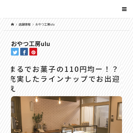
店舗情報
おやつ工房ulu
おやつ工房ulu
まるでお菓子の110円均ー！？
充実したラインナップでお出迎
え