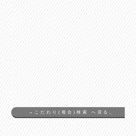
→
こだわり(複合)検索 へ戻る。