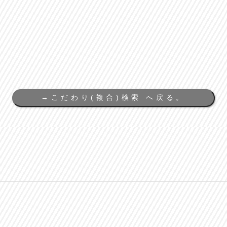
→
こだわり(複合)検索 へ戻る。