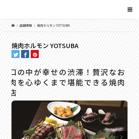
店舗情報
焼肉ホルモン YOTSUBA
焼肉ホルモン YOTSUBA
口の中が幸せの渋滞！贅沢なお
肉を心ゆくまで堪能できる焼肉
店
