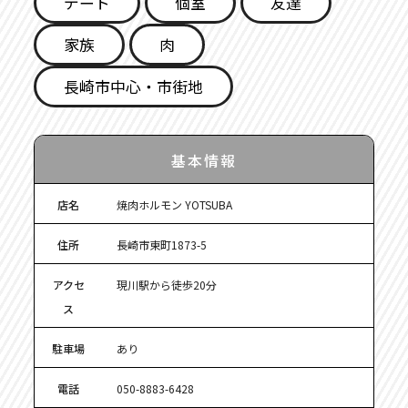
デート
個室
友達
家族
肉
長崎市中心・市街地
基本情報
店名
焼肉ホルモン YOTSUBA
住所
長崎市東町1873-5
アクセ
現川駅から徒歩20分
ス
駐車場
あり
電話
050-8883-6428