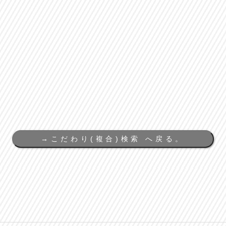
→
こだわり(複合)検索 へ戻る。