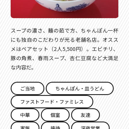
スープの濃さ、麺の茹で方、ちゃんぽん一杯
にも独自のこだわりが光る老舗名店。オスス
メはペアセット（2人5,500円）。エビチリ、
豚の角煮、春雨スープ、杏仁豆腐など大満足
な内容だ。
ご当地
ちゃんぽん・皿うどん
ファストフード・ファミレス
中華
個室
友達
家族
接待
深夜営業