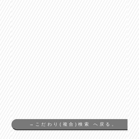
→
こだわり(複合)検索 へ戻る。