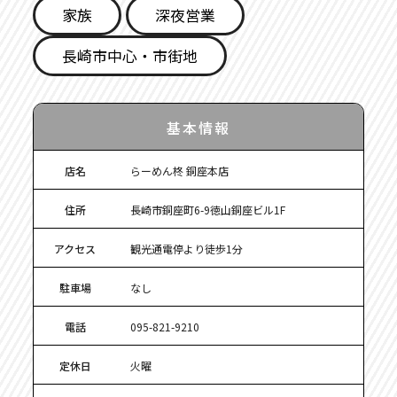
家族
深夜営業
長崎市中心・市街地
基本情報
店名
らーめん柊 銅座本店
住所
長崎市銅座町6-9徳山銅座ビル1F
アクセス
観光通電停より徒歩1分
駐車場
なし
電話
095-821-9210
定休日
火曜