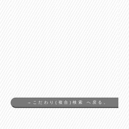
→
こだわり(複合)検索 へ戻る。