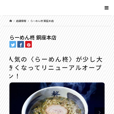
店舗情報
らーめん柊 銅座本店
らーめん柊 銅座本店
人気の〈らーめん柊〉が少し大
きくなってリニューアルオープ
ン！
