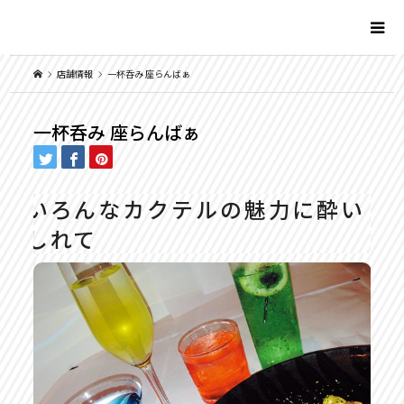
店舗情報
一杯呑み 座らんばぁ
一杯呑み 座らんばぁ
いろんなカクテルの魅力に酔い
しれて