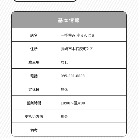
基本情報
店名
一杯呑み 座らんばぁ
住所
長崎市本石灰町2-21
駐車場
なし
電話
095-801-8888
定休日
無休
営業時間
18:00～翌4:00
支払い方法
現金
備考