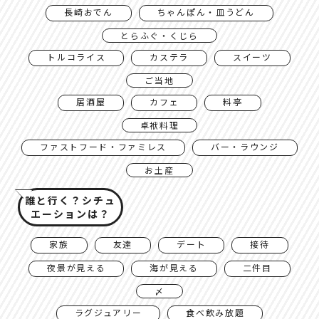
長崎おでん
ちゃんぽん・皿うどん
とらふぐ・くじら
トルコライス
カステラ
スイーツ
ご当地
居酒屋
カフェ
料亭
卓袱料理
ファストフード・ファミレス
バー・ラウンジ
お土産
誰と行く？シチュ
エーションは？
家族
友達
デート
接待
夜景が見える
海が見える
二件目
〆
ラグジュアリー
食べ飲み放題