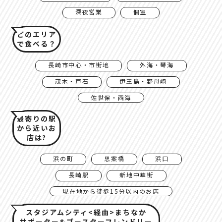
深夜営業
個室
どのエリア
で食べる？
長崎市中心・市街地
外海・琴海
茂木・戸石
伊王島・野母崎
佐世保・西海
最寄りの駅
から近いお
店は?
浜の町
思案橋
浜口
長崎駅
新地中華街
現在地から徒歩15分以内のお店
スタジアムシティ<経由>まちなか
サポーター&ブースターフレンドリー