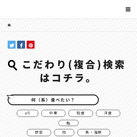
こだわり(複合)検索
はコチラ。
何（系）食べたい？
all
中華
和食
洋食
鮨
野菜
肉
魚・海鮮