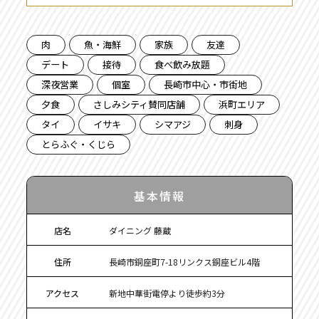
肉
魚・海鮮
家族
友達
デート
接待
食べ飲み放題
深夜営業
個室
長崎市中心・市街地
夕食
さしみシティ賛同店舗
浜町エリア
タイ
イサキ
シマアジ
刺身
とらふぐ・くじら
基本情報
店名
ダイニング 藤蔵
住所
長崎市銅座町7-18リンクス銅座ビル4階
アクセス
新地中華街電停より徒歩約3分