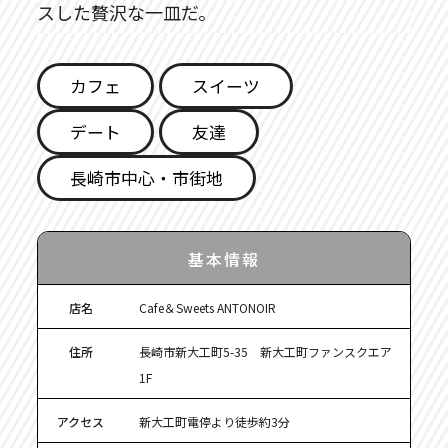
スした贅沢な一皿だ。
カフェ
スイーツ
デート
友達
長崎市中心・市街地
基本情報
店名
Cafe＆Sweets ANTONOIR
住所
長崎市新大工町5-35 新大工町ファンスクエア
1F
アクセス
新大工町電停より徒歩約3分