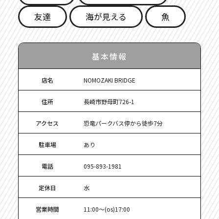
友達
海が見える
魚
基本情報
店名
NOMOZAKI BRIDGE
住所
長崎市野母町726-1
アクセス
恐竜パークバス停から徒歩7分
駐車場
あり
電話
095-893-1981
定休日
水
営業時間
11:00～(os)17:00