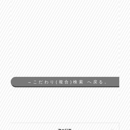
→
こだわり(複合)検索 へ戻る。