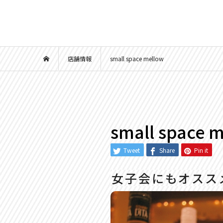
店舗情報
small space mellow
small space 
Tweet
Share
Pin it
女子会にもオスス