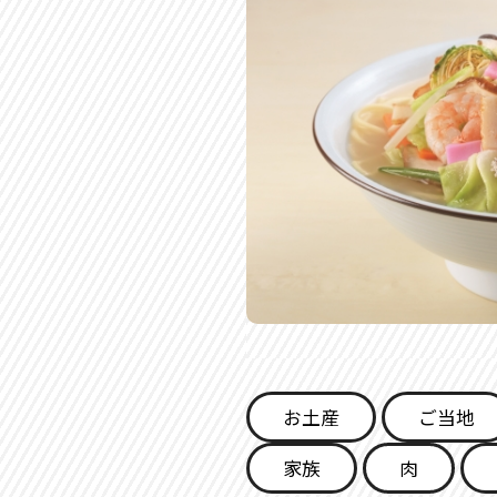
お土産
ご当地
家族
肉