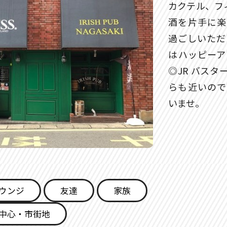
カクテル、フ
酒を片手に楽
過ごしいただ
はハッピーア
◎JR バス
らも近いので
いませ。
ウンジ
友達
家族
中心・市街地