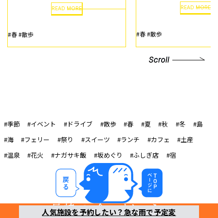
READ MORE
READ MORE
#春
#散歩
#春
#散歩
#季節
#イベント
#ドライブ
#散歩
#春
#夏
#秋
#冬
#島
#海
#フェリー
#祭り
#スイーツ
#ランチ
#カフェ
#土産
#温泉
#花火
#ナガサキ飯
#坂めぐり
#ふしぎ店
#宿
人気施設を予約したい？急な雨で予定変