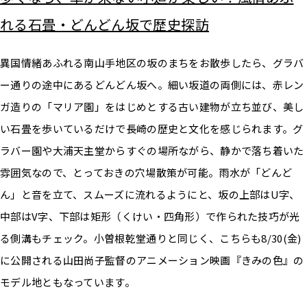
れる石畳・どんどん坂で歴史探訪
異国情緒あふれる南山手地区の坂のまちをお散歩したら、グラバ
ー通りの途中にあるどんどん坂へ。細い坂道の両側には、赤レン
ガ造りの「マリア園」をはじめとする古い建物が立ち並び、美し
い石畳を歩いているだけで長崎の歴史と文化を感じられます。グ
ラバー園や大浦天主堂からすぐの場所ながら、静かで落ち着いた
雰囲気なので、とっておきの穴場散策が可能。雨水が「どんど
ん」と音を立て、スムーズに流れるようにと、坂の上部はU字、
中部はV字、下部は矩形（くけい・四角形）で作られた技巧が光
る側溝もチェック。小曽根乾堂通りと同じく、こちらも8/30(金)
に公開される山田尚子監督のアニメーション映画『きみの色』の
モデル地ともなっています。