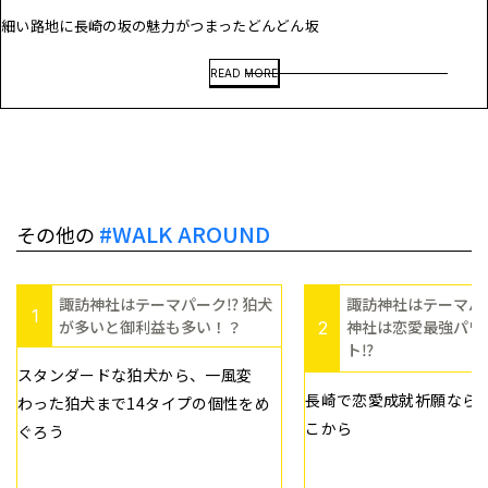
細い路地に長崎の坂の魅力がつまったどんどん坂
READ MORE
#WALK AROUND
その他の
諏訪神社はテーマパーク⁉ 狛犬
諏訪神社はテーマパ
1
が多いと御利益も多い！？
神社は恋愛最強パワ
2
ト⁉
スタンダードな狛犬から、一風変
長崎で恋愛成就祈願なら
わった狛犬まで14タイプの個性をめ
こから
ぐろう