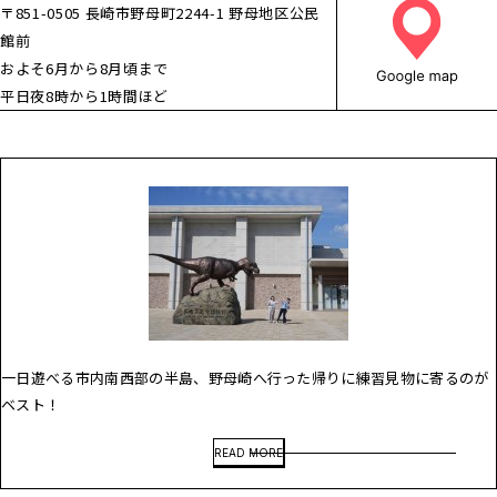
〒851-0505 長崎市野母町2244-1 野母地区公民
館前
およそ6月から8月頃まで
平日夜8時から1時間ほど
一日遊べる市内南西部の半島、野母崎へ行った帰りに練習見物に寄るのが
ベスト！
READ MORE