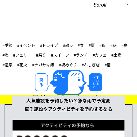
#季節
#イベント
#ドライブ
#散歩
#春
#夏
#秋
#冬
#島
#海
#フェリー
#祭り
#スイーツ
#ランチ
#カフェ
#土産
#温泉
#花火
#ナガサキ飯
#坂めぐり
#ふしぎ店
#宿
人気施設を予約したい？急な雨で予定変
更？施設やアクティビティを予約するなら