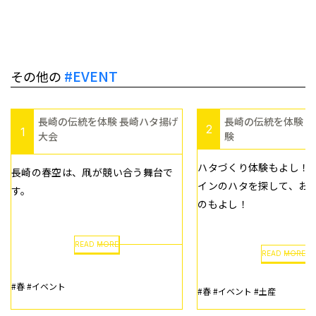
#EVENT
その他の
長崎の伝統を体験 長崎ハタ揚げ
長崎の伝統を体験 
2
1
大会
験
ハタづくり体験もよし！
長崎の春空は、凧が競い合う舞台で
インのハタを探して、お
す。
のもよし！
READ MORE
READ MORE
#春
#イベント
#春
#イベント
#土産